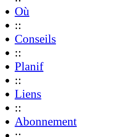
Où
::
Conseils
::
Planif
::
Liens
::
Abonnement
::