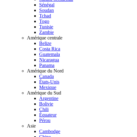
Sénégal
Soudan
Tchad
Togo
Tunisie
Zambie
Amérique centrale
Belize
Costa Rica
Guatemala
Nicaragua
Panama
Amérique du Nord
Canada
États-Unis
Mexique
Amérique du Sud
Argentine
Bolivie
Chili
Équateur
Pérou
Asie
Cambodge
Chine