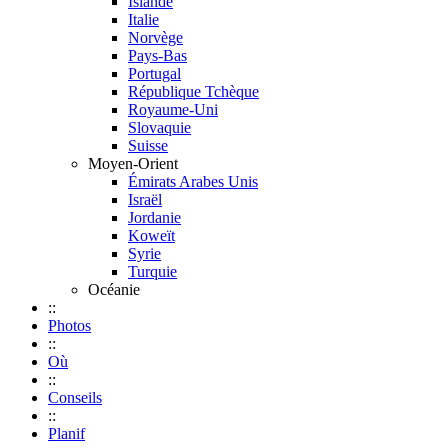
Islande
Italie
Norvège
Pays-Bas
Portugal
République Tchèque
Royaume-Uni
Slovaquie
Suisse
Moyen-Orient
Émirats Arabes Unis
Israël
Jordanie
Koweït
Syrie
Turquie
Océanie
::
Photos
::
Où
::
Conseils
::
Planif