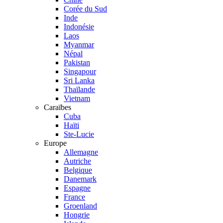
Corée du Sud
Inde
Indonésie
Laos
Myanmar
Népal
Pakistan
Singapour
Sri Lanka
Thaïlande
Vietnam
Caraïbes
Cuba
Haïti
Ste-Lucie
Europe
Allemagne
Autriche
Belgique
Danemark
Espagne
France
Groenland
Hongrie