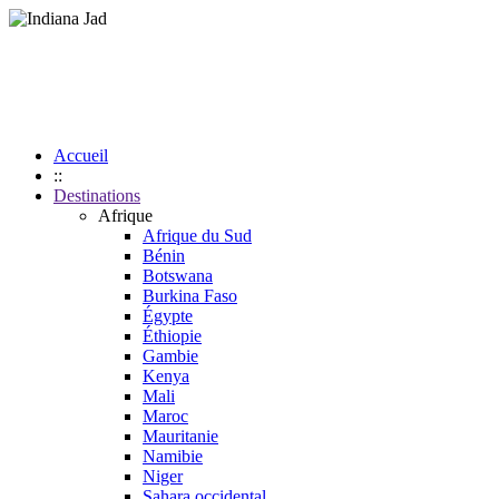
Accueil
::
Destinations
Afrique
Afrique du Sud
Bénin
Botswana
Burkina Faso
Égypte
Éthiopie
Gambie
Kenya
Mali
Maroc
Mauritanie
Namibie
Niger
Sahara occidental