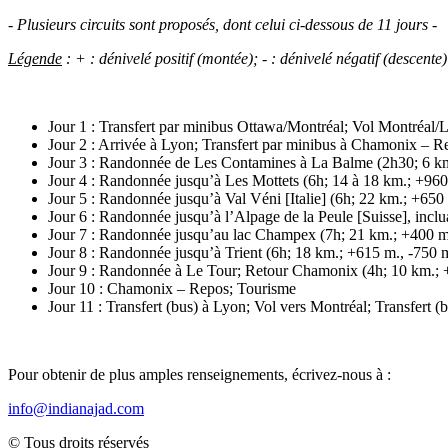
- Plusieurs circuits sont proposés, dont celui ci-dessous de 11 jours -
Légende
: + : dénivelé positif (montée); - : dénivelé négatif (descente)
Jour 1 : Transfert par minibus Ottawa/Montréal; Vol Montréal/
Jour 2 : Arrivée à Lyon; Transfert par minibus à Chamonix – 
Jour 3 : Randonnée de Les Contamines à La Balme (2h30; 6 km
Jour 4 : Randonnée jusqu’à Les Mottets (6h; 14 à 18 km.; +960
Jour 5 : Randonnée jusqu’à Val Véni [Italie] (6h; 22 km.; +650
Jour 6 : Randonnée jusqu’à l’Alpage de la Peule [Suisse], inclu
Jour 7 : Randonnée jusqu’au lac Champex (7h; 21 km.; +400 m.
Jour 8 : Randonnée jusqu’à Trient (6h; 18 km.; +615 m., -750 
Jour 9 : Randonnée à Le Tour; Retour Chamonix (4h; 10 km.; 
Jour 10 : Chamonix – Repos; Tourisme
Jour 11 : Transfert (bus) à Lyon; Vol vers Montréal; Transfert (
Pour obtenir de plus amples renseignements, écrivez-nous à :
info@indianajad.com
© Tous droits réservés