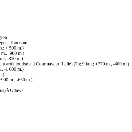
Lyon
Repos; Tourisme
.; + 500 m.)
 m., -900 m.)
 m., -850 m.)
ant arrêt tourisme à Courmayeur [Italie] (7h; 9 km.; +770 m., -400 m.)
, -1 000 m.)
m.)
+900 m., -650 m.)
bus) à Ottawa